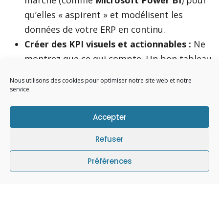
marché (comme
Microsoft Power BI
) pour
qu’elles « aspirent » et modélisent les
données de votre ERP en continu.
Créer des KPI visuels et actionnables :
Ne
montrez que ce qui compte. Un bon tableau
de bord doit permettre de comprendre une
Nous utilisons des cookies pour optimiser notre site web et notre
situation en 3 secondes (évolution de la
service.
trésorerie, top/flop des ventes par région,
alertes sur les stocks dormants).
Accepter
Le pilotage prédictif :
Croiser l’historique
Refuser
de vos données avec les tendances actuelles
pour anticiper le futur, au lieu de
Préférences
simplement constater les résultats du mois
précédent.