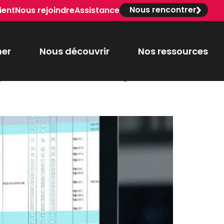
Nous rencontrer
ient
Nous rejoindre
Assistance
er
Nous découvrir
Nos ressources
iciel métier,